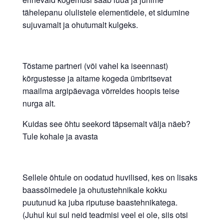
tähelepanu olulistele elementidele, et sidumine
sujuvamalt ja ohutumalt kulgeks.
Tõstame partneri (või vahel ka iseennast)
kõrgustesse ja aitame kogeda ümbritsevat
maailma argipäevaga võrreldes hoopis teise
nurga alt.
Kuidas see õhtu seekord täpsemalt välja näeb?
Tule kohale ja avasta
Sellele õhtule on oodatud huvilised, kes on lisaks
baassõlmedele ja ohutustehnikale kokku
puutunud ka juba riputuse baastehnikatega.
(Juhul kui sul neid teadmisi veel ei ole, siis otsi