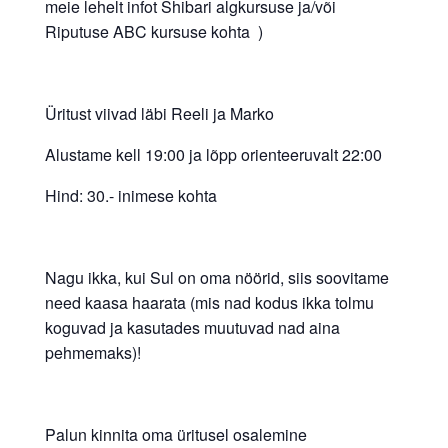
meie lehelt infot Shibari algkursuse ja/või
Riputuse ABC kursuse kohta )
Üritust viivad läbi Reeli ja Marko
Alustame kell 19:00 ja lõpp orienteeruvalt 22:00
Hind: 30.- inimese kohta
Nagu ikka, kui Sul on oma nöörid, siis soovitame
need kaasa haarata (mis nad kodus ikka tolmu
koguvad ja kasutades muutuvad nad aina
pehmemaks)!
Palun kinnita oma üritusel osalemine