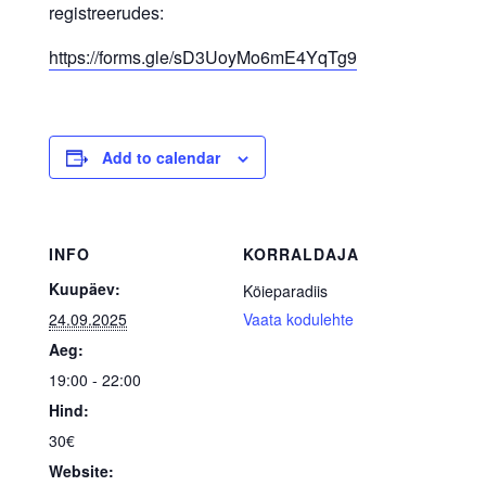
registreerudes:
https://forms.gle/sD3UoyMo6mE4YqTg9
Add to calendar
INFO
KORRALDAJA
Kuupäev:
Köieparadiis
24.09.2025
Vaata kodulehte
Aeg:
19:00 - 22:00
Hind:
30€
Website: