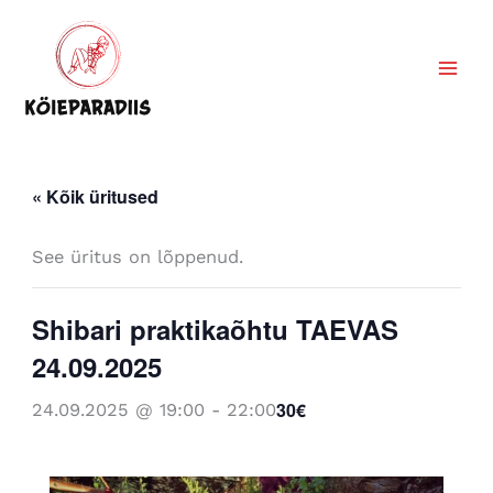
Skip
to
content
« Kõik üritused
See üritus on lõppenud.
Shibari praktikaõhtu TAEVAS
24.09.2025
30€
24.09.2025 @ 19:00
-
22:00