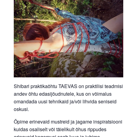
Shibari praktikaõhtu TAEVAS on praktilisi teadmisi
andev õhtu edasijõudnutele, kus on võimalus
omandada uusi tehnikaid ja/või lihvida seniseid
oskusi.
Õpime erinevaid mustreid ja jagame inspiratsiooni
kuidas osaliselt või täielikult õhus rippudes
erinevaid kogemusi saab luua ja juhime