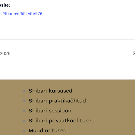
site:
ps://fb.me/e/55Tv5S976
.2025
S
Shibari kursused
Shibari praktikaõhtud
Shibari sessioon
Shibari privaatkoolitused
Muud üritused