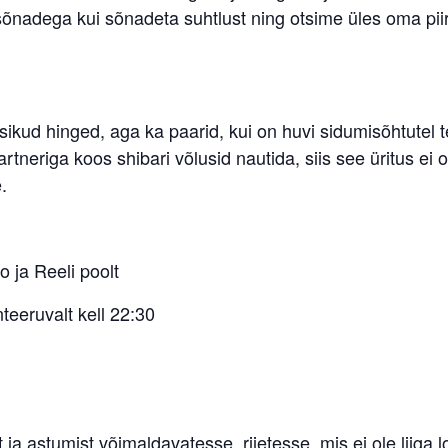
sõnadega kui sõnadeta suhtlust ning otsime üles oma piiri
ikud hinged, aga ka paarid, kui on huvi sidumisõhtutel t
rtneriga koos shibari võlusid nautida, siis see üritus ei o
.
 ja Reeli poolt
nteeruvalt kell 22:30
ja astumist võimaldavatesse, riietesse, mis ei ole liiga 