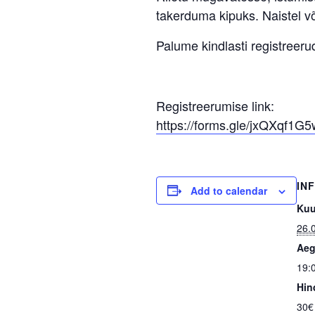
takerduma kipuks. Naistel või
Palume kindlasti registreeru
Registreerumise link:
https://forms.gle/jxQXqf1
IN
Add to calendar
Kuu
26.
Aeg
19:
Hin
30€