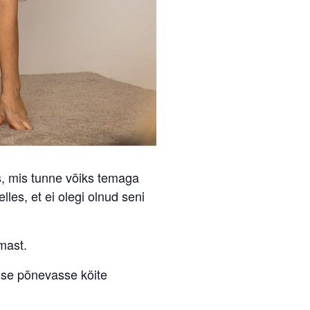
es, mis tunne võiks temaga
les, et ei olegi olnud seni
mast.
esse põnevasse köite