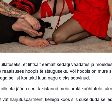
 üllatuseks, et lihtsalt eemalt kedagi vaadates ja mõeld
ub reaalsuses hoopis teistsuguseks. Või hoopis on mure sel
ga sellist kontakti luua nagu oleks soovinud.
riliseta jääda seni takistanud meie praktikaõhtutele tule
sivat harjutuspartnerit, kellega koos siis sukelduda sell