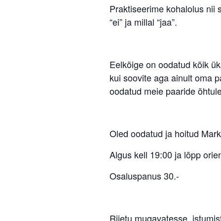
Praktiseerime kohalolus nii 
“ei” ja millal “jaa”.
Eelkõige on oodatud kõik üks
kui soovite aga ainult oma pa
oodatud meie paaride õhtule
Oled oodatud ja hoitud Marko
Algus kell 19:00 ja lõpp orie
Osaluspanus 30.-
Riietu mugavatesse, istumist 