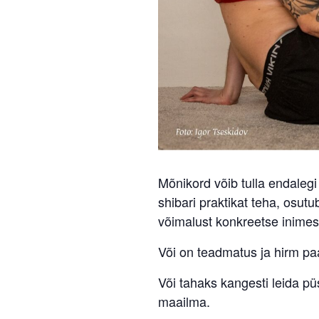
Mõnikord võib tulla endalegi
shibari praktikat teha, osut
võimalust konkreetse inimese
Või on teadmatus ja hirm paa
Või tahaks kangesti leida pü
maailma.