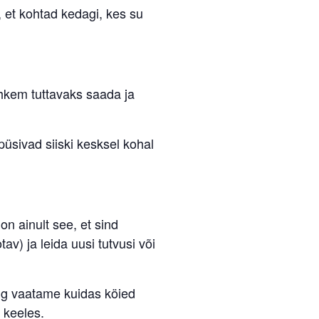
, et kohtad kedagi, kes su
ohkem tuttavaks saada ja
püsivad siiski kesksel kohal
on ainult see, et sind
av) ja leida uusi tutvusi või
ng vaatame kuidas köied
 keeles.