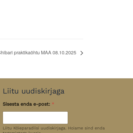
hibari praktikaõhtu MAA 08.10.2025
Liitu uudiskirjaga
Sisesta enda e-post:
*
Liitu Köieparadiisi uudiskirjaga. Hoiame sind enda
tegemistega kursis.