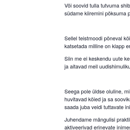
Või soovid tulla tutvuma shi
südame kiiremini põksuma 
Sellel teistmoodi põneval kö
katsetada milline on klapp e
Siin me ei keskendu uute kee
ja aitavad meil uudishimuliku
Seega pole üldse oluline, mi
huvitavad köied ja sa sooviks
saada juba veidi tuttavate i
Juhendame mängulisi prakti
aktiveerivad erinevate inime