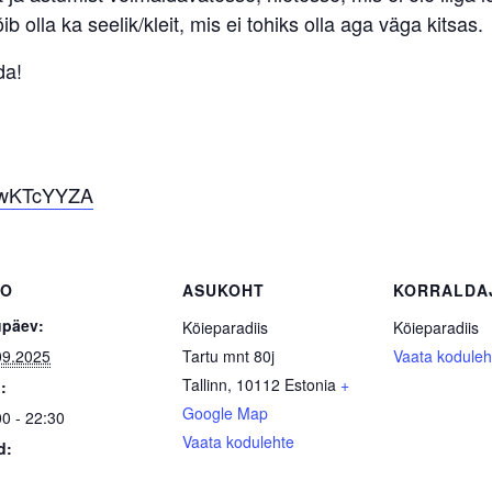
b olla ka seelik/kleit, mis ei tohiks olla aga väga kitsas.
da!
G5wKTcYYZA
FO
ASUKOHT
KORRALDA
päev:
Köieparadiis
Köieparadiis
09.2025
Tartu mnt 80j
Vaata koduleh
Tallinn
,
10112
Estonia
+
:
Google Map
00 - 22:30
Vaata kodulehte
d: