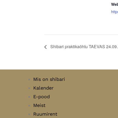
Web
htt
Shibari praktikaõhtu TAEVAS 24.09
Mis on shibari
Kalender
E-pood
Meist
Ruumirent