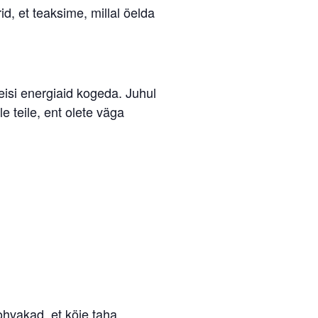
d, et teaksime, millal öelda
eisi energiaid kogeda. Juhul
le teile, ent olete väga
lohvakad, et köie taha