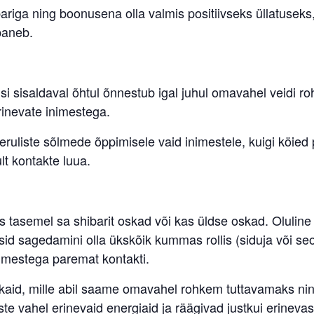
bariga ning boonusena olla valmis positiivseks üllatuseks
paneb.
isi sisaldaval õhtul õnnestub igal juhul omavahel veidi r
rinevate inimestega.
ruliste sõlmede õppimisele vaid inimestele, kuigi köied 
lt kontakte luua.
s tasemel sa shibarit oskad või kas üldse oskad. Oluline 
id sagedamini olla ükskõik kummas rollis (siduja või seot
nimestega paremat kontakti.
kaid, mille abil saame omavahel rohkem tuttavamaks ni
ste vahel erinevaid energiaid ja räägivad justkui erinevas