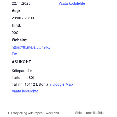
22.11.2025
Vaata kodulehte
Aeg:
20:00 - 23:00
Hind:
20€
Website:
https://fb.me/e/3On9Ik3
Fw
ASUKOHT
Köieparadiis
Tartu mnt 80j
Tallinn
,
10112
Estonia
+ Google Map
Vaata kodulehte
Shibari praktikaõhtu
Storytelling with ropes – weekend