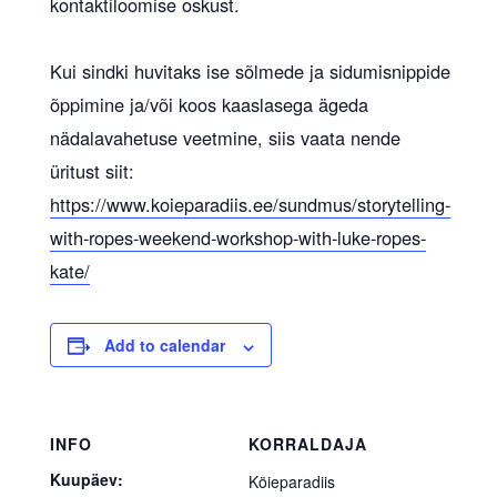
kontaktiloomise oskust.
Kui sindki huvitaks ise sõlmede ja sidumisnippide
õppimine ja/või koos kaaslasega ägeda
nädalavahetuse veetmine, siis vaata nende
üritust siit:
https://www.koieparadiis.ee/sundmus/storytelling-
with-ropes-weekend-workshop-with-luke-ropes-
kate/
Add to calendar
INFO
KORRALDAJA
Kuupäev:
Köieparadiis