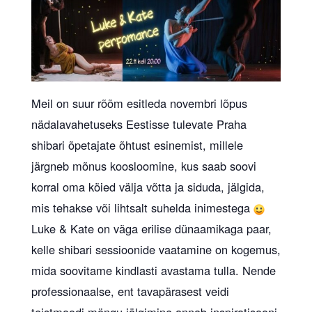
Meil on suur rõõm esitleda novembri lõpus
nädalavahetuseks Eestisse tulevate Praha
shibari õpetajate õhtust esinemist, millele
järgneb mõnus koosloomine, kus saab soovi
korral oma köied välja võtta ja siduda, jälgida,
mis tehakse või lihtsalt suhelda inimestega
Luke & Kate on väga erilise dünaamikaga paar,
kelle shibari sessioonide vaatamine on kogemus,
mida soovitame kindlasti avastama tulla. Nende
professionaalse, ent tavapärasest veidi