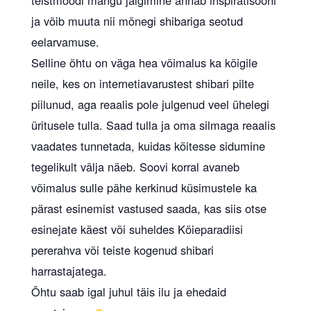
teistmoodi mängu jälgimine annab inspiratisooni
ja võib muuta nii mõnegi shibariga seotud
eelarvamuse.
Selline õhtu on väga hea võimalus ka kõigile
neile, kes on internetiavarustest shibari pilte
piilunud, aga reaalis pole julgenud veel ühelegi
üritusele tulla. Saad tulla ja oma silmaga reaalis
vaadates tunnetada, kuidas köitesse sidumine
tegelikult välja näeb. Soovi korral avaneb
võimalus sulle pähe kerkinud küsimustele ka
pärast esinemist vastused saada, kas siis otse
esinejate käest või suheldes Köieparadiisi
pererahva või teiste kogenud shibari
harrastajatega.
Õhtu saab igal juhul täis ilu ja ehedaid