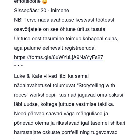
emotsioone
Sissepääs: 20.- inimene
NB! Terve nädalavahetuse kestvast töötoast
osavõtjatele on see õhtune üritus tasuta!
Ürituse eest tasumine toimub kohapeal sulas,
aga palume eelnevalt registreeruda:
https://forms.gle/6uWYuLjA9NaYyFs27
* * *
Luke & Kate viivad läbi ka samal
nädalavahetusel toiumuvat “Storytelling with
ropes” workshoppi, kus nad jagavad oma oskusi
läbi uudse, köitega juttude vestmise taktika.
Need päevad saavad väga mängulised ja
põnevad olema ja rikastavad igal tasemel shibari
harrastajate oskuste portfelli ning tugevdavad