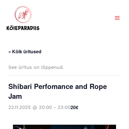
Skip
to
content
« Kõik üritused
See üritus on lõppenud.
Shibari Perfomance and Rope
Jam
20€
22.11.2025 @ 20:00
-
23:00