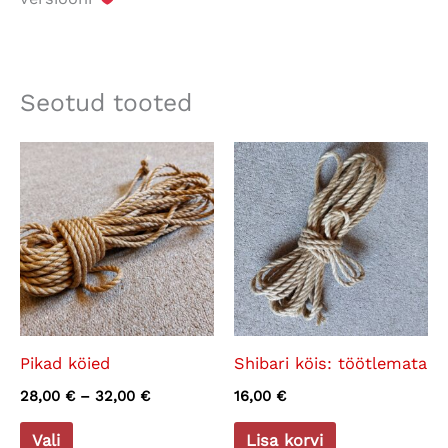
Seotud tooted
Pikad köied
Shibari köis: töötlemata
Price
28,00
€
–
32,00
€
16,00
€
range:
This
28,00 €
Vali
Lisa korvi