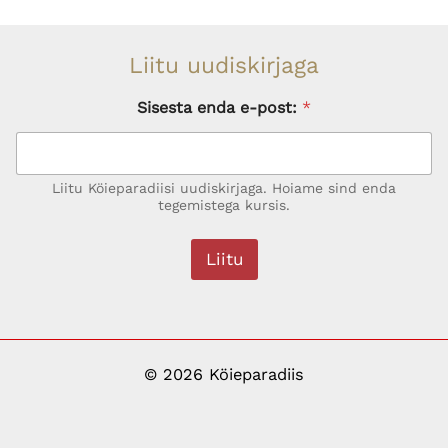
multiple
variants.
variants.
The
Liitu uudiskirjaga
The
options
options
may
Sisesta enda e-post:
*
may
be
be
chosen
Liitu Köieparadiisi uudiskirjaga. Hoiame sind enda
chosen
on
tegemistega kursis.
on
the
the
product
Liitu
product
page
page
© 2026 Köieparadiis