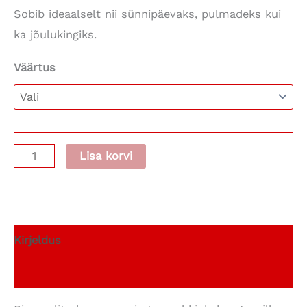
Sobib ideaalselt nii sünnipäevaks, pulmadeks kui
180,00 €
ka jõulukingiks.
Väärtus
Kinkekaart
Lisa korvi
kogus
Kirjeldus
Lisainfo