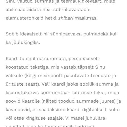
Sinu valitud summas ja teemal kinkekaart, mille
abil saad aidata heal sõbral avastada
elamusterohkeid hetki
shibari
maailmas.
Sobib ideaalselt nii sünnipäevaks, pulmadeks kui
ka jõulukingiks.
Kaart tuleb ilma summata, personaalselt
koostatud tekstiga, mis vastab täpselt Sinu
valikule (kõigi meie poolt pakutavate teenuste ja
ürituste seast). Vali kaardi jaoks sobilik summa ja
lisa ostukorvis kommentaari lahtrisse tekst, mida
soovid kaardile (näited toodud summade juures) ja
kas soovid, et saadaksime kaardi digitaalselt sulle
või otse kingituse saajale. Viimasel juhul ära
unusta lisada ka tema e-maili aadressi.