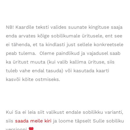
NB! Kaardile teksti valides suunate kingituse saaja
enda arvates kõige sobilikumale üritusele, ent see
ei tähenda, et ta kindlasti just sellele konkreetsele
peab tulema. Oleme paindlikud ja vajadusel saab
ka üritust muuta (kui valib kallima ürituse, siis
tuleb vahe endal tasuda) või kasutada kaarti
kasvõi köite ostmiseks.
Kui Sa ei leia siit valikust endale sobilikku varianti,
siis
saada meile kiri
ja loome täpselt Sulle sobiliku
versiooni