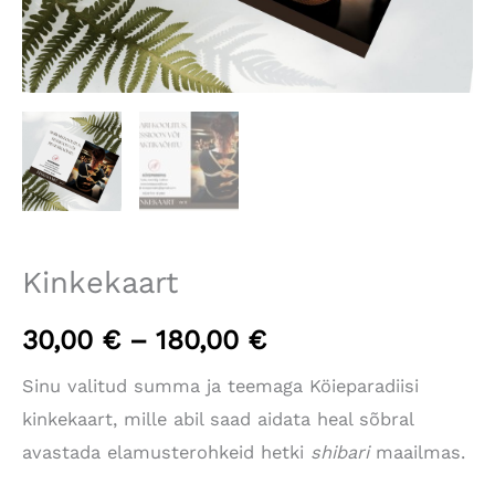
Kinkekaart
Price
30,00
€
–
180,00
€
range:
Sinu valitud summa ja teemaga Köieparadiisi
kinkekaart, mille abil saad aidata heal sõbral
30,00 €
avastada elamusterohkeid hetki
shibari
maailmas.
through