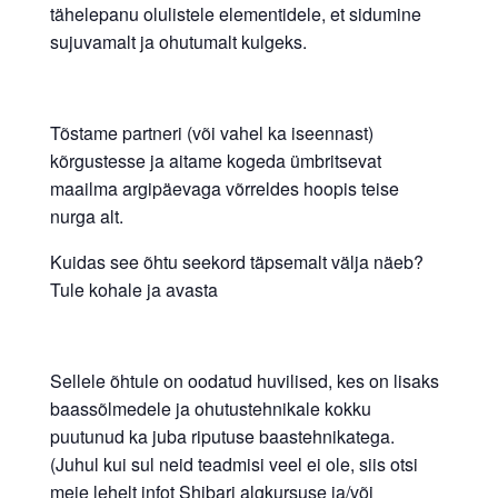
tähelepanu olulistele elementidele, et sidumine
sujuvamalt ja ohutumalt kulgeks.
Tõstame partneri (või vahel ka iseennast)
kõrgustesse ja aitame kogeda ümbritsevat
maailma argipäevaga võrreldes hoopis teise
nurga alt.
Kuidas see õhtu seekord täpsemalt välja näeb?
Tule kohale ja avasta
Sellele õhtule on oodatud huvilised, kes on lisaks
baassõlmedele ja ohutustehnikale kokku
puutunud ka juba riputuse baastehnikatega.
(Juhul kui sul neid teadmisi veel ei ole, siis otsi
meie lehelt infot Shibari algkursuse ja/või