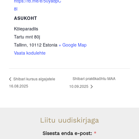
https://fb.me/e/50yadpC
8l
ASUKOHT
Köieparadiis
Tartu mnt 80j
Tallinn
,
10112
Estonia
+ Google Map
Vaata kodulehte
Shibari praktikaõhtu MAA
Shibari kursus algajatele
16.08.2025
10.09.2025
Liitu uudiskirjaga
Sisesta enda e-post:
*