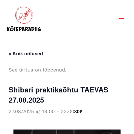
Skip
to
content
« Kõik üritused
See üritus on lõppenud.
Shibari praktikaõhtu TAEVAS
27.08.2025
30€
27.08.2025 @ 19:00
-
22:00