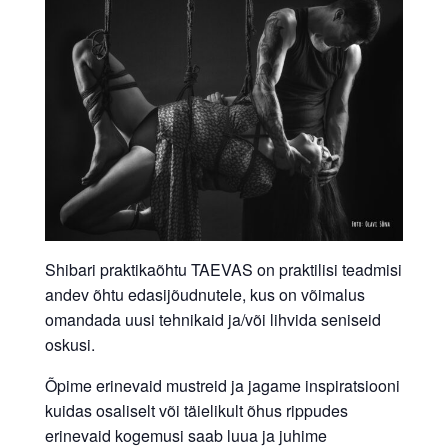
Shibari praktikaõhtu TAEVAS on praktilisi teadmisi
andev õhtu edasijõudnutele, kus on võimalus
omandada uusi tehnikaid ja/või lihvida seniseid
oskusi.
Õpime erinevaid mustreid ja jagame inspiratsiooni
kuidas osaliselt või täielikult õhus rippudes
erinevaid kogemusi saab luua ja juhime