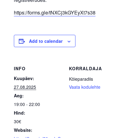
https://forms.gle/tNXCj3kGYEyXt7s38
Add to calendar
INFO
KORRALDAJA
Kuupäev:
Köieparadiis
27.08.2025
Vaata kodulehte
Aeg:
19:00 - 22:00
Hind:
30€
Website: