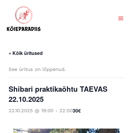
Skip
to
content
« Kõik üritused
See üritus on lõppenud.
Shibari praktikaõhtu TAEVAS
22.10.2025
30€
22.10.2025 @ 19:00
-
22:00