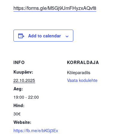
https://forms.gle/M5Gj9UmFHyzxAQvf8
Add to calendar
INFO
KORRALDAJA
Kuupäev:
Köieparadiis
22.10.2025
Vaata kodulehte
Aeg:
19:00 - 22:00
Hind:
30€
Website:
https://fb.me/e/bKGj3Ex