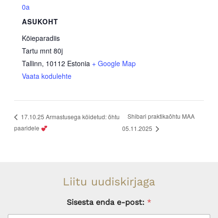
0a
ASUKOHT
Köieparadiis
Tartu mnt 80j
Tallinn
,
10112
Estonia
+ Google Map
Vaata kodulehte
Shibari praktikaõhtu MAA
17.10.25 Armastusega köidetud: õhtu
paaridele
05.11.2025
Liitu uudiskirjaga
Sisesta enda e-post:
*