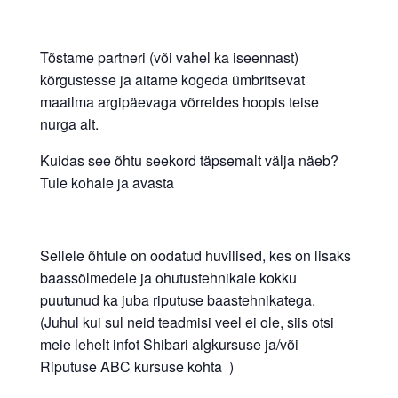
Tõstame partneri (või vahel ka iseennast)
kõrgustesse ja aitame kogeda ümbritsevat
maailma argipäevaga võrreldes hoopis teise
nurga alt.
Kuidas see õhtu seekord täpsemalt välja näeb?
Tule kohale ja avasta
Sellele õhtule on oodatud huvilised, kes on lisaks
baassõlmedele ja ohutustehnikale kokku
puutunud ka juba riputuse baastehnikatega.
(Juhul kui sul neid teadmisi veel ei ole, siis otsi
meie lehelt infot Shibari algkursuse ja/või
Riputuse ABC kursuse kohta )