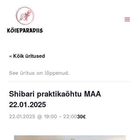
Skip
to
content
« Kõik üritused
See üritus on lõppenud.
Shibari praktikaõhtu MAA
22.01.2025
30€
22.01.2025 @ 19:00
-
22:00