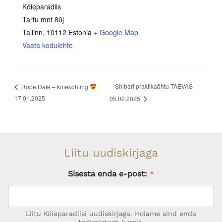
Köieparadiis
Tartu mnt 80j
Tallinn
,
10112
Estonia
+ Google Map
Vaata kodulehte
Shibari praktikaõhtu TAEVAS
Rope Date – köiekohting
17.01.2025
05.02.2025
Liitu uudiskirjaga
Sisesta enda e-post:
*
Liitu Köieparadiisi uudiskirjaga. Hoiame sind enda