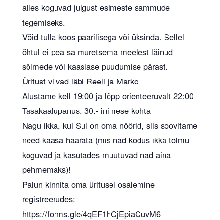
alles koguvad julgust esimeste sammude
tegemiseks.
Võid tulla koos paarilisega või üksinda. Sellel
õhtul ei pea sa muretsema meelest läinud
sõlmede või kaaslase puudumise pärast.
Üritust viivad läbi Reeli ja Marko
Alustame kell 19:00 ja lõpp orienteeruvalt 22:00
Tasakaalupanus: 30.- inimese kohta
Nagu ikka, kui Sul on oma nöörid, siis soovitame
need kaasa haarata (mis nad kodus ikka tolmu
koguvad ja kasutades muutuvad nad aina
pehmemaks)!
Palun kinnita oma üritusel osalemine
registreerudes:
https://forms.gle/4qEF1hCjEpiaCuvM6