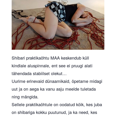
Shibari praktikaõhtu MAA keskendub küll
kindlale aluspinnale, ent see ei pruugi alati
tähendada stabiilset olekut…
Uurime erinevaid dünaamikaid, õpetame midagi
uut ja on aega ka vanu asju meelde tuletada
ning mängida.
Sellele praktikaõhtule on oodatud kõik, kes juba
on shibariga kokku puutunud, ja ka need, kes