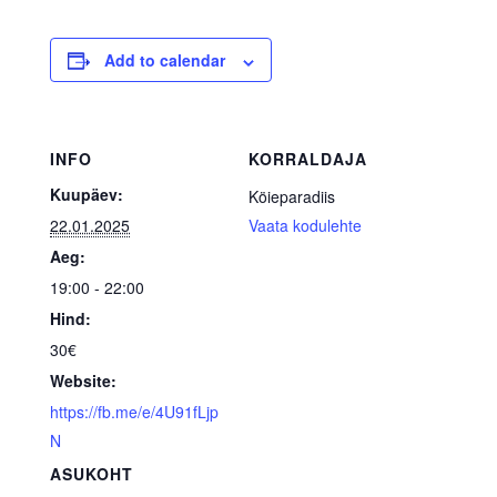
Add to calendar
INFO
KORRALDAJA
Kuupäev:
Köieparadiis
22.01.2025
Vaata kodulehte
Aeg:
19:00 - 22:00
Hind:
30€
Website:
https://fb.me/e/4U91fLjp
N
ASUKOHT