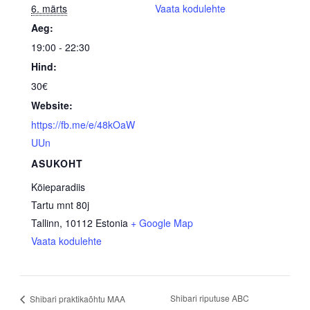
6. märts
Vaata kodulehte
Aeg:
19:00 - 22:30
Hind:
30€
Website:
https://fb.me/e/48kOaW
UUn
ASUKOHT
Köieparadiis
Tartu mnt 80j
Tallinn
,
10112
Estonia
+ Google Map
Vaata kodulehte
Shibari riputuse ABC
Shibari praktikaõhtu MAA