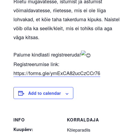
Riietu mugavatesse, istumist ja astumist
võimaldavatesse, riietesse, mis ei ole liiga
lohvakad, et köie taha takerduma kipuks. Naistel
võib olla ka seelik/kleit, mis ei tohiks olla aga
väga kitsas.
Palume kindlasti registreeruda!
Registreerumise link:
https://forms.gle/ymExCA82ucCzCCr76
Add to calendar
INFO
KORRALDAJA
Kuupäev:
Köieparadiis