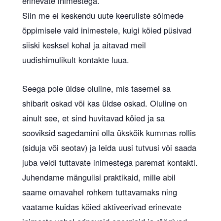
erinevate inimestega.
Siin me ei keskendu uute keeruliste sõlmede
õppimisele vaid inimestele, kuigi köied püsivad
siiski kesksel kohal ja aitavad meil
uudishimulikult kontakte luua.
Seega pole üldse oluline, mis tasemel sa
shibarit oskad või kas üldse oskad. Oluline on
ainult see, et sind huvitavad köied ja sa
sooviksid sagedamini olla ükskõik kummas rollis
(siduja või seotav) ja leida uusi tutvusi või saada
juba veidi tuttavate inimestega paremat kontakti.
Juhendame mängulisi praktikaid, mille abil
saame omavahel rohkem tuttavamaks ning
vaatame kuidas köied aktiveerivad erinevate