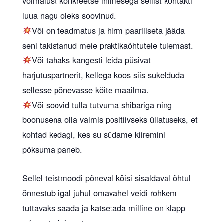
võimalust konkreetse inimesega sellist kontakti
luua nagu oleks soovinud.
Või on teadmatus ja hirm paariliseta jääda
seni takistanud meie praktikaõhtutele tulemast.
Või tahaks kangesti leida püsivat
harjutuspartnerit, kellega koos siis sukelduda
sellesse põnevasse köite maailma.
Või soovid tulla tutvuma shibariga ning
boonusena olla valmis positiivseks üllatuseks, et
kohtad kedagi, kes su südame kiiremini
põksuma paneb.
Sellel teistmoodi põneval köisi sisaldaval õhtul
õnnestub igal juhul omavahel veidi rohkem
tuttavaks saada ja katsetada milline on klapp