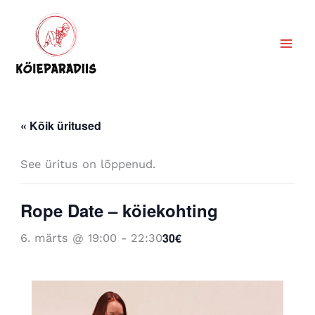
Skip
to
content
« Kõik üritused
See üritus on lõppenud.
Rope Date – köiekohting
30€
6. märts @ 19:00
-
22:30