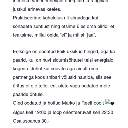
inimeste vahel erinevaid energiaid ja räägivad
justkui erinevas keeles.
Praktiseerime kohalolus nii sõnadega kui
sõnadeta suhtlust ning otsime üles oma piirid, et
teaksime, millal öelda “ei” ja millal “jaa”.
Eelkõige on oodatud kõik üksikud hinged, aga ka
paarid, kui on huvi sidumisõhtutel teisi energiaid
kogeda. Juhul kui soovite aga ainult oma
partneriga koos shibari võlusid nautida, siis see
üritus ei ole teile, ent olete väga oodatud meie
paaride õhtule.
Oled oodatud ja hoitud Marko ja Reeli poolt
Algus kell 19:00 ja lõpp orienteeruvalt kell 22:30
Osaluspanus 30.-