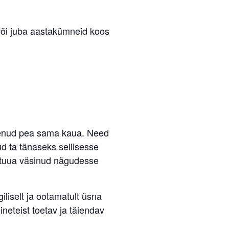
d või juba aastakümneid koos
elenud pea sama kaua. Need
d ta tänaseks sellisesse
a tuua väsinud nägudesse
liselt ja ootamatult üsna
neteist toetav ja täiendav