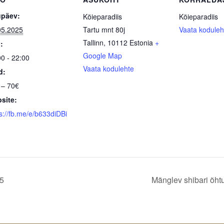
päev:
Köieparadiis
Köieparadiis
05.2025
Tartu mnt 80j
Vaata koduleh
Tallinn
,
10112
Estonia
+
:
Google Map
00 - 22:00
Vaata kodulehte
d:
 – 70€
site:
s://fb.me/e/b633diDBi
25
Mänglev shibari õh