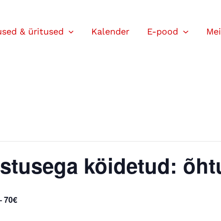
used & üritused
Kalender
E-pood
Mei
stusega köidetud: õht
– 70€