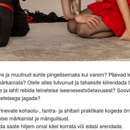
uure ja muutnud suhte pingelisemaks kui varem? Päevad l
rkamata? Olete alles tutvunud ja tahaksite kiirendada 
 ja lahti rebida teineteise iseenesestvõetavusest? Soov
ineteisega jagada?
erinevate kohaolu-, tantra- ja shibari praktikate kogeda õrn
eise märkamist ja mängulisust.
a saate hiljem omal käel korrata või edasi arendada.