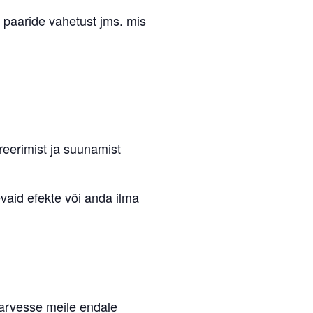
a paaride vahetust jms. mis
reerimist ja suunamist
evaid efekte või anda ilma
 arvesse meile endale