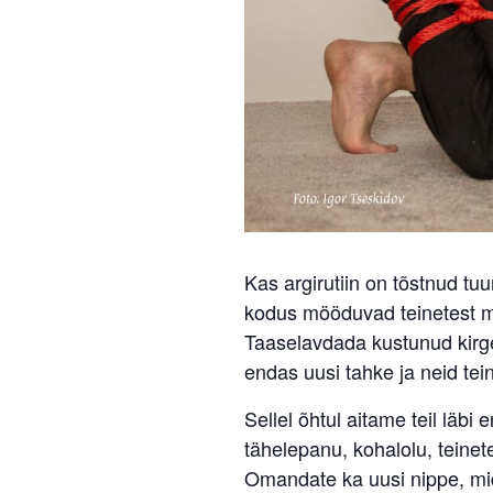
Kas argirutiin on tõstnud t
kodus mööduvad teinetest mä
Taaselavdada kustunud kirge
endas uusi tahke ja neid te
Sellel õhtul aitame teil läbi 
tähelepanu, kohalolu, teinet
Omandate ka uusi nippe, mid