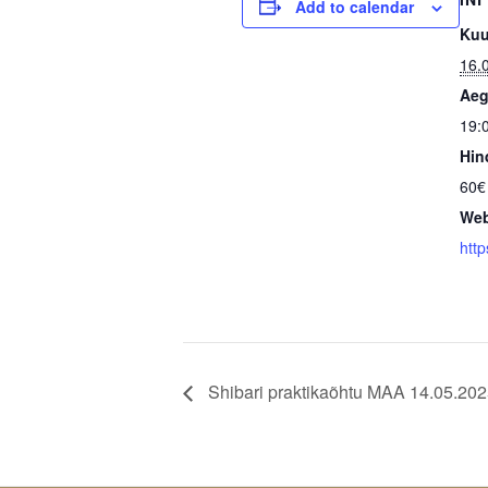
Add to calendar
Kuu
16.
Aeg
19:
Hin
60€
Web
http
Shibari praktikaõhtu MAA 14.05.20