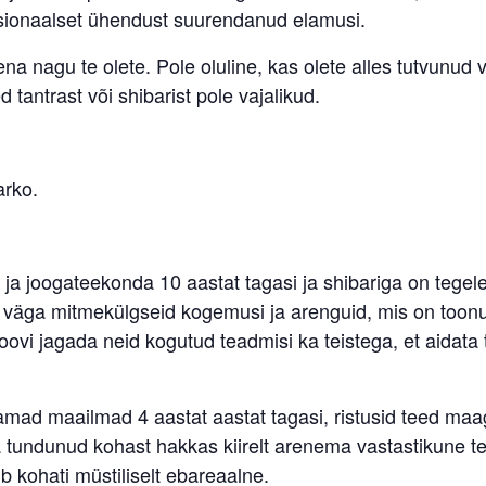
tsionaalset ühendust suurendanud elamusi.
tena nagu te olete. Pole oluline, kas olete alles tutvunu
antrast või shibarist pole vajalikud.
arko.
- ja joogateekonda 10 aastat tagasi ja shibariga on teg
väga mitmekülgseid kogemusi ja arenguid, mis on toonu
ovi jagada neid kogutud teadmisi ka teistega, et aidat
d maailmad 4 aastat aastat tagasi, ristusid teed maagi
a tundunud kohast hakkas kiirelt arenema vastastikune tei
b kohati müstiliselt ebareaalne.