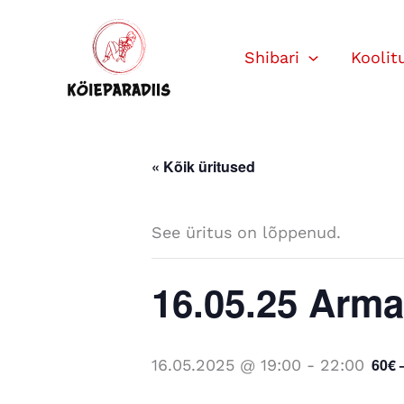
Skip
to
Shibari
Koolit
content
« Kõik üritused
See üritus on lõppenud.
16.05.25 Arma
60€ 
16.05.2025 @ 19:00
-
22:00