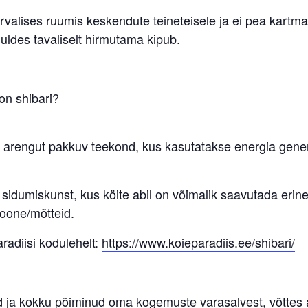
urvalises ruumis keskendute teineteisele ja ei pea kartm
uldes tavaliselt hirmutama kipub.
on shibari?
u arengut pakkuv teekond, kus kasutatakse energia gene
 sidumiskunst, kus köite abil on võimalik saavutada erin
oone/mõtteid.
radiisi kodulehelt:
https://www.koieparadiis.ee/shibari/
d ja kokku põiminud oma kogemuste varasalvest, võttes