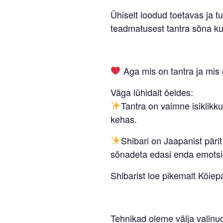
Ühiselt loodud toetavas ja t
teadmatusest tantra sõna ku
Aga mis on tantra ja mis 
Väga lühidalt öeldes:
Tantra on vaimne isiklikk
kehas.
Shibari on Jaapanist pärit
sõnadeta edasi enda emotsi
Shibarist loe pikemalt Köiepa
Tehnikad oleme välja valinu