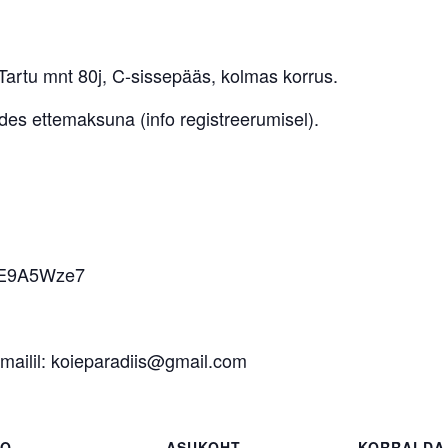
Tartu mnt 80j, C-sissepääs, kolmas korrus.
des ettemaksuna (info registreerumisel).
mcE9A5Wze7
-mailil: koieparadiis@gmail.com
FO
ASUKOHT
KORRALDA