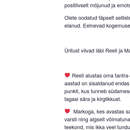
positiivselt mõjunud ja emo
Olete oodatud täpselt sellis
elanud. Eelnevad kogemused t
Üritust viivad läbi Reeli ja M
Reeli alustas oma tantra
aastad on sisaldanud endas 
punkti, kus tunneb südameso
tagasi sära ja kirglikkust.
Markoga, kes avastas sama
varsti ning algselt võimatun
teekond, mis ikka veel tundu