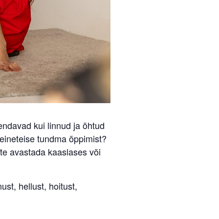
endavad kui linnud ja õhtud
teineteise tundma õppimist?
ite avastada kaaslases või
ust, hellust, hoitust,