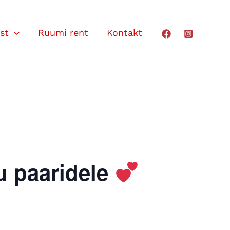
st
Ruumi rent
Kontakt
u paaridele