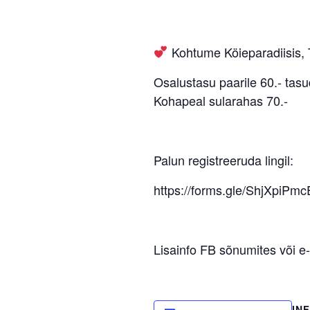
Kohtume Köieparadiisis, 
Osalustasu paarile 60.- tasu
Kohapeal sularahas 70.-
Palun registreeruda lingil:
https://forms.gle/ShjXpiP
Lisainfo FB sõnumites või e
IN