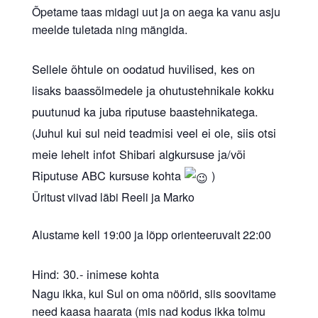
Õpetame taas midagi uut ja on aega ka vanu asju
meelde tuletada ning mängida.
Sellele õhtule on oodatud huvilised, kes on
lisaks baassõlmedele ja ohutustehnikale kokku
puutunud ka juba riputuse baastehnikatega.
(Juhul kui sul neid teadmisi veel ei ole, siis otsi
meie lehelt infot Shibari algkursuse ja/või
Riputuse ABC kursuse kohta
)
Üritust viivad läbi Reeli ja Marko
Alustame kell 19:00 ja lõpp orienteeruvalt 22:00
Hind: 30.- inimese kohta
Nagu ikka, kui Sul on oma nöörid, siis soovitame
need kaasa haarata (mis nad kodus ikka tolmu