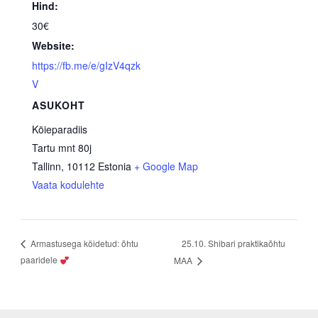
Hind:
30€
Website:
https://fb.me/e/gIzV4qzk
V
ASUKOHT
Köieparadiis
Tartu mnt 80j
Tallinn
,
10112
Estonia
+ Google Map
Vaata kodulehte
25.10. Shibari praktikaõhtu
Armastusega köidetud: õhtu
paaridele
MAA