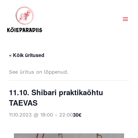
Skip
to
content
« Kõik üritused
See üritus on lõppenud.
11.10. Shibari praktikaõhtu
TAEVAS
30€
11.10.2023 @ 19:00
-
22:00