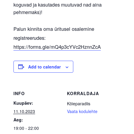
koguvad ja kasutades muutuvad nad aina
pehmemaks)!
Palun kinnita oma üritusel osalemine
registreerudes:
https://forms.gle/mQ4p3cYVc2HznnZcA
Add to calendar
INFO
KORRALDAJA
Kuupäev:
Köieparadiis
11.10.2023
Vaata kodulehte
Aeg:
19:00 - 22:00